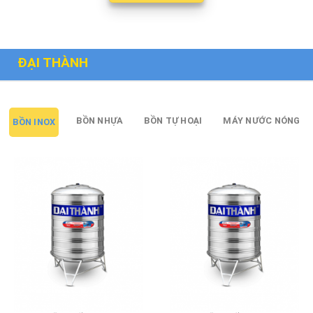
ĐẠI THÀNH
BỒN NHỰA
BỒN TỰ HOẠI
MÁY NƯỚC NÓNG
BỒN INOX