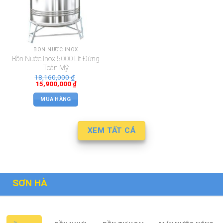
BỒN NƯỚC INOX
Bồn Nước Inox 5000 Lít Đứng
Toàn Mỹ
18,160,000
₫
15,900,000
₫
MUA HÀNG
XEM TẤT CẢ
SƠN HÀ