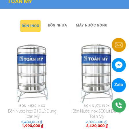
TOÀN MỸ
BỒN NHỰA
MÁY NƯỚC NÓNG
BỒN INOX
BỒN NƯỚC INOX
BỒN NƯỚC INOX
Bồn Nước Inox 310 Lít Đứng
Bồn Nước Inox 500 Lít Đứng
Toàn Mỹ
Toàn Mỹ
2,400,000
₫
2,930,000
₫
1,990,000
₫
2,420,000
₫