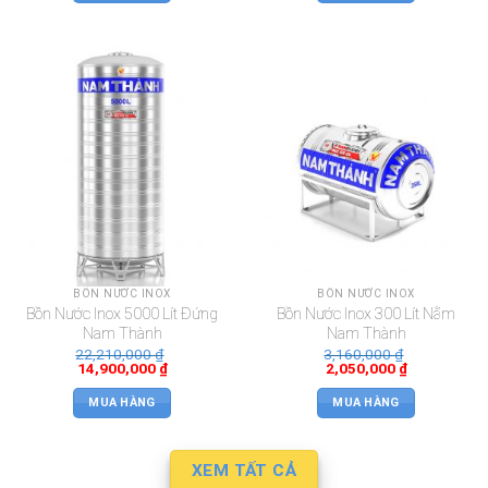
BỒN NƯỚC INOX
BỒN NƯỚC INOX
Bồn Nước Inox 5000 Lít Đứng
Bồn Nước Inox 300 Lít Nằm
Nam Thành
Nam Thành
22,210,000
₫
3,160,000
₫
14,900,000
₫
2,050,000
₫
MUA HÀNG
MUA HÀNG
XEM TẤT CẢ