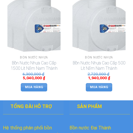
BỒN NƯỚC NHỰA
BỒN NƯỚC NHỰA
Bồn Nước Nhựa Cao Cấp
Bồn Nước Nhựa Cao Cấp 500
1500 Lít Nằm Nam Thành
Lít Nằm Nam Thành
6,300,000
₫
2,720,000
₫
5,040,000
₫
1,940,000
₫
MUA HÀNG
MUA HÀNG
TỔNG ĐÀI HỖ TRỢ
SẢN PHẨM
Hệ thống phân phối bồn
Bồn nước Đại Thành