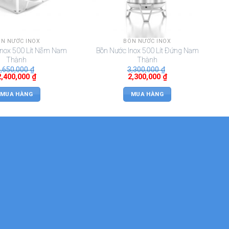
N NƯỚC INOX
BỒN NƯỚC INOX
Inox 500 Lít Nằm Nam
Bồn Nước Inox 500 Lít Đứng Nam
Thành
Thành
3,650,000
₫
3,300,000
₫
2,400,000
₫
2,300,000
₫
MUA HÀNG
MUA HÀNG