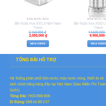
BỒN NƯỚC INOX
BỒN NƯỚC I
Bồn Nước Inox 300 Lít Nằm Nam
Bồn Nước Inox 3000 L
Thành
Thành
3,160,000
₫
14,600,000
2,050,000
₫
9,900,000
MUA HÀNG
MUA HÀNG
TỔNG ĐÀI HỖ TRỢ
Hệ thống phân phối bồn nước, máy nước nóng, thiết bị vệ
sinh chính hãng hàng đầu tại Việt Nam (Giao Miễn Phí Toàn
Quốc)
Tổng Đài:
1900.888.808
Di Động:
088.66.88.247