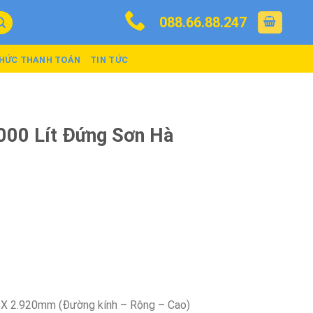
088.66.88.247
THỨC THANH TOÁN
TIN TỨC
000 Lít Đứng Sơn Hà
 X 2.920mm (Đường kính – Rộng – Cao)