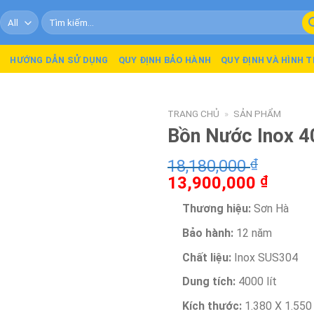
Tìm
kiếm:
Ủ
HƯỚNG DẪN SỬ DỤNG
QUY ĐỊNH BẢO HÀNH
QUY ĐỊNH VÀ HÌNH 
TRANG CHỦ
»
SẢN PHẨM
Bồn Nước Inox 4
18,180,000
₫
13,900,000
₫
Thương hiệu:
Sơn Hà
Bảo hành:
12 năm
Chất liệu:
Inox SUS304
Dung tích:
4000 lít
Kích thước:
1.380 X 1.550