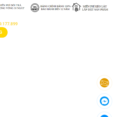
.177.899
Sơn Hà số lượng
G