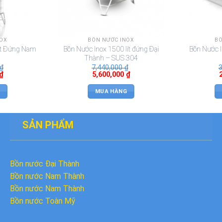
NOX
BỒN NƯỚC INOX
BỒ
ít Đứng Nam
Bồn Nước Inox 1500 lít đứng Đại
Bồn Nước 
Thành – SUS 304
₫
7,440,000
₫
₫
5,600,000
₫
MUA HÀNG
SẢN PHẨM
Bồn nước Đại Thành
Bồn nước
Nam Thành
Bồn nước Nam Thành
Bồn nước Toàn Mỹ