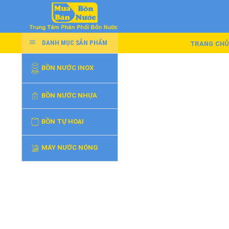
Skip
to
content
DANH MỤC SẢN PHẨM
TRANG CH
BỒN NƯỚC INOX
BỒN NƯỚC NHỰA
BỒN TỰ HOẠI
MÁY NƯỚC NÓNG