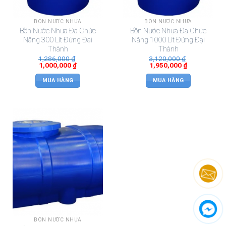
BỒN NƯỚC NHỰA
BỒN NƯỚC NHỰA
Bồn Nước Nhựa Đa Chức
Bồn Nước Nhựa Đa Chức
Năng 300 Lít Đứng Đại
Năng 1000 Lít Đứng Đại
Thành
Thành
1,286,000
₫
3,120,000
₫
1,000,000
₫
1,950,000
₫
MUA HÀNG
MUA HÀNG
BỒN NƯỚC NHỰA