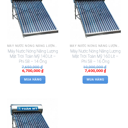
MÁY NƯỚC NÓNG NĂNG LƯỢNG MẶT TRỜI TOÀN MỸ
MÁY NƯỚC NÓNG NĂNG LƯỢNG MẶT TRỜI TOÀN MỸ
Máy Nước Nóng Năng Lượng
Máy Nước Nóng Năng Lượng
Mặt Trời Toàn Mỹ 140 Lít –
Mặt Trời Toàn Mỹ 160 Lít –
Phi 58 – 14 Ống
Phi 58 – 16 Ống
7,650,000
₫
10,000,000
₫
6,700,000
₫
7,400,000
₫
MUA HÀNG
MUA HÀNG