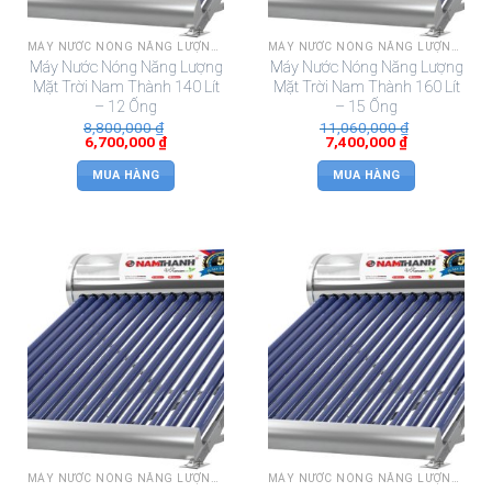
MÁY NƯỚC NÓNG NĂNG LƯỢNG MẶT TRỜI NAM THÀNH
MÁY NƯỚC NÓNG NĂNG LƯỢNG MẶT TRỜI NAM THÀNH
Máy Nước Nóng Năng Lượng
Máy Nước Nóng Năng Lượng
Mặt Trời Nam Thành 140 Lít
Mặt Trời Nam Thành 160 Lít
– 12 Ống
– 15 Ống
8,800,000
₫
11,060,000
₫
6,700,000
₫
7,400,000
₫
MUA HÀNG
MUA HÀNG
MÁY NƯỚC NÓNG NĂNG LƯỢNG MẶT TRỜI NAM THÀNH
MÁY NƯỚC NÓNG NĂNG LƯỢNG MẶT TRỜI NAM THÀNH