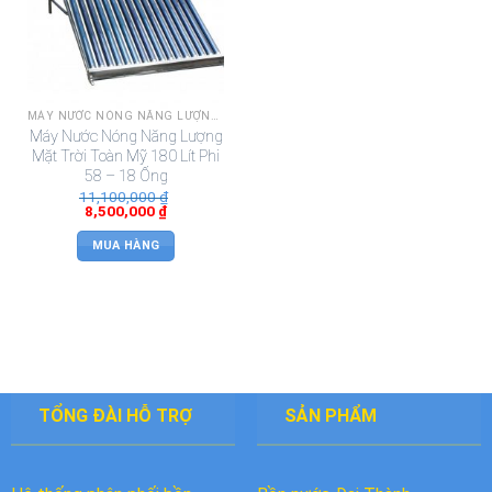
MÁY NƯỚC NÓNG NĂNG LƯỢNG MẶT TRỜI TOÀN MỸ
Máy Nước Nóng Năng Lượng
Mặt Trời Toàn Mỹ 180 Lít Phi
58 – 18 Ống
11,100,000
₫
8,500,000
₫
MUA HÀNG
TỔNG ĐÀI HỖ TRỢ
SẢN PHẨM