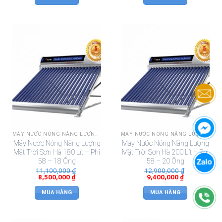
MÁY NƯỚC NÓNG NĂNG LƯỢNG MẶT TRỜI SƠN HÀ
MÁY NƯỚC NÓNG NĂNG LƯỢNG MẶT TRỜI SƠN HÀ
Máy Nước Nóng Năng Lượng
Máy Nước Nóng Năng Lượng
Mặt Trời Sơn Hà 180 Lít – Phi
Mặt Trời Sơn Hà 200 Lít – Phi
58 – 18 Ống
58 – 20 Ống
11,100,000
₫
12,900,000
₫
8,500,000
₫
9,400,000
₫
MUA HÀNG
MUA HÀNG