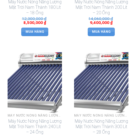
Máy Nước Nóng Năng Lượng
Máy Nước Nóng Năng Lượng
Mặt Trời Nam Thành 180 Lít
Mặt Trời Nam Thành 200 Lít
– 18 Ống
– 20 Ống
12,300,000
₫
14,060,000
₫
8,500,000
₫
9,400,000
₫
MUA HÀNG
MUA HÀNG
MÁY NƯỚC NÓNG NĂNG LƯỢNG MẶT TRỜI NAM THÀNH
MÁY NƯỚC NÓNG NĂNG LƯỢNG MẶT TRỜI NAM THÀNH
Máy Nước Nóng Năng Lượng
Máy Nước Nóng Năng Lượng
Mặt Trời Nam Thành 240 Lít
Mặt Trời Nam Thành 300 Lít
– 24 Ống
– 28 Ống