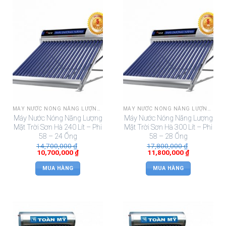
MÁY NƯỚC NÓNG NĂNG LƯỢNG MẶT TRỜI SƠN HÀ
MÁY NƯỚC NÓNG NĂNG LƯỢNG MẶT TRỜI SƠN HÀ
Máy Nước Nóng Năng Lượng
Máy Nước Nóng Năng Lượng
Mặt Trời Sơn Hà 240 Lít – Phi
Mặt Trời Sơn Hà 300 Lít – Phi
58 – 24 Ống
58 – 28 Ống
14,700,000
₫
17,800,000
₫
10,700,000
₫
11,800,000
₫
MUA HÀNG
MUA HÀNG