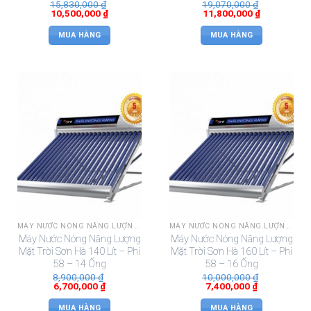
15,830,000
₫
19,070,000
₫
10,500,000
₫
11,800,000
₫
MUA HÀNG
MUA HÀNG
MÁY NƯỚC NÓNG NĂNG LƯỢNG MẶT TRỜI SƠN HÀ
MÁY NƯỚC NÓNG NĂNG LƯỢNG MẶT TRỜI SƠN HÀ
Máy Nước Nóng Năng Lượng
Máy Nước Nóng Năng Lượng
Mặt Trời Sơn Hà 140 Lít – Phi
Mặt Trời Sơn Hà 160 Lít – Phi
58 – 14 Ống
58 – 16 Ống
8,900,000
₫
10,000,000
₫
6,700,000
₫
7,400,000
₫
MUA HÀNG
MUA HÀNG