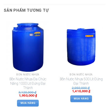
SẢN PHẨM TƯƠNG TỰ
BỒN NƯỚC NHỰA
BỒN NƯỚC NHỰA
Bồn Nước Nhựa Đa Chức
Bồn Nước Nhựa 500 Lít Đứng
Năng 1000 Lít Đứng Đại
Đại Thành
Thành
2,050,000
₫
1,410,000
₫
3,120,000
₫
1,950,000
₫
MUA HÀNG
MUA HÀNG