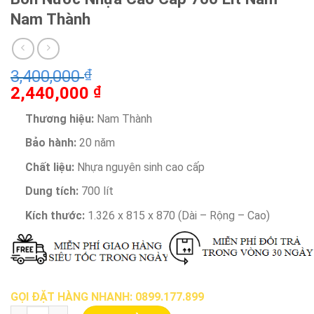
Nam Thành
3,400,000
₫
2,440,000
₫
Thương hiệu:
Nam Thành
Bảo hành:
20 năm
Chất liệu:
Nhựa nguyên sinh cao cấp
Dung tích:
700 lít
Kích thước:
1.326 x 815 x 870 (Dài – Rộng – Cao)
GỌI ĐẶT HÀNG NHANH: 0899.177.899
Bồn Nước Nhựa Cao Cấp 700 Lít Nằm Nam Thành số lượng