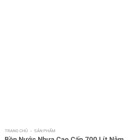
TRANG CHỦ
»
SẢN PHẨM
Bồn Nước Nhựa Cao Cấp 700 Lít Nằm