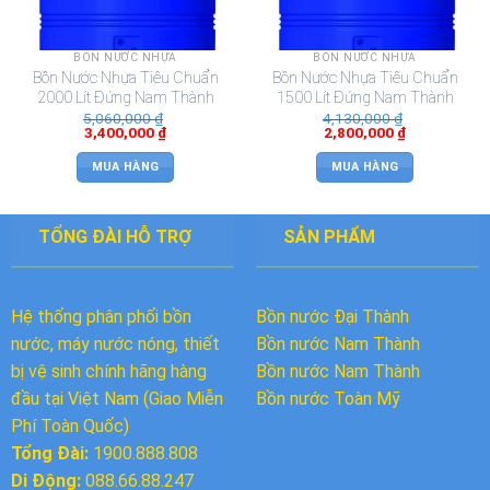
BỒN NƯỚC NHỰA
BỒN NƯỚC NHỰA
Bồn Nước Nhựa Tiêu Chuẩn
Bồn Nước Nhựa Tiêu Chuẩn
2000 Lít Đứng Nam Thành
1500 Lít Đứng Nam Thành
5,060,000
₫
4,130,000
₫
3,400,000
₫
2,800,000
₫
MUA HÀNG
MUA HÀNG
TỔNG ĐÀI HỖ TRỢ
SẢN PHẨM
Hệ thống phân phối bồn
Bồn nước Đại Thành
nước, máy nước nóng, thiết
Bồn nước
Nam Thành
bị vệ sinh chính hãng hàng
Bồn nước Nam Thành
đầu tại Việt Nam (Giao Miễn
Bồn nước Toàn Mỹ
Phí Toàn Quốc)
Tổng Đài:
1900.888.808
Di Động:
088.66.88.247