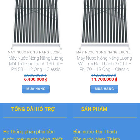
MÁY NƯỚC NÓNG NĂNG LƯỢNG MẶT TRỜI ĐẠI THÀNH
MÁY NƯỚC NÓNG NĂNG LƯỢNG MẶT TRỜI ĐẠI THÀNH
Máy Nước Nóng Năng Lượng
Máy Nước Nóng Năng Lượng
Mặt Trời Đại Thành 130 Lít –
Mặt Trời Đại Thành 270 Lít –
Phi 58 – 12 Ống – Classic
Phi 70 – 18 Ống – Classic
8,900,000
₫
14,600,000
₫
6,400,000
₫
11,700,000
₫
MUA HÀNG
MUA HÀNG
TỔNG ĐÀI HỖ TRỢ
SẢN PHẨM
Hệ thống phân phối bồn
Bồn nước Đại Thành
nước, máy nước nóng, thiết
Bồn nước
Nam Thành