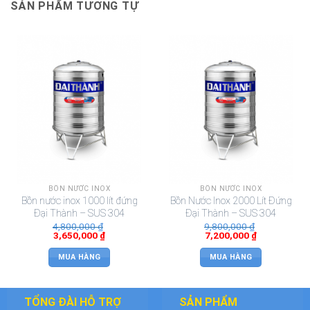
SẢN PHẨM TƯƠNG TỰ
BỒN NƯỚC INOX
BỒN NƯỚC INOX
Bồn nước inox 1000 lít đứng
Bồn Nước Inox 2000 Lít Đứng
Đại Thành – SUS 304
Đại Thành – SUS 304
4,800,000
₫
9,800,000
₫
3,650,000
₫
7,200,000
₫
MUA HÀNG
MUA HÀNG
TỔNG ĐÀI HỖ TRỢ
SẢN PHẨM